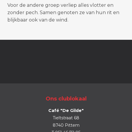
Voor de andere groep verliep alles vlotter en
zonder pech. Samen genoten ze van hun rit en
blijkbaar ook van de wind.
Ons
clublokaal
Café "De Gilde"
Tieltstraat 68
8740 Pittem